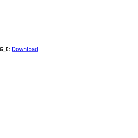
FG_E
:
Download